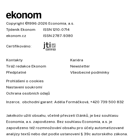
Copyright
©1996-2026
Economia, a.s.
Týdeník Ekonom
ISSN 1210-0714
ekonom.cz
ISSN 2787-9380
Certifikováno:
Kontakty
Kariéra
Tiráž redakce Ekonom
Newsletter
Předplatné
Všeobecné podmínky
Prohlášení o cookies
Nastavení soukromí
Ochrana osobních údajů
Inzerce
, obchodní garant:
Adéla Formáčková
,
+420 739 500 832
Jakékoliv užití obsahu, včetně převzetí článků, je bez souhlasu
Economia, a.s. zapovězeno. Bez souhlasu Economia, a.s. je
zapovězeno též rozmnožování obsahu pro účely automatizované
analýzy textů nebo dat podle ustanovení § 39c autorského zákona.