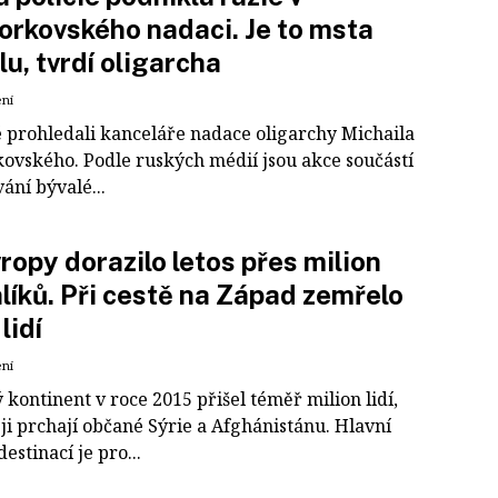
rkovského nadaci. Je to msta
u, tvrdí oligarcha
ení
té prohledali kanceláře nadace oligarchy Michaila
ovského. Podle ruských médií jsou akce součástí
ání bývalé...
ropy dorazilo letos přes milion
líků. Při cestě na Západ zemřelo
lidí
ení
 kontinent v roce 2015 přišel téměř milion lidí,
ji prchají občané Sýrie a Afghánistánu. Hlavní
destinací je pro...