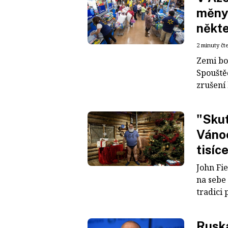
měny 
někte
2 minuty čt
Zemi bo
Spouště
zrušení
"Skut
Vánoc
tisíce
John Fie
na sebe 
tradici 
Ruská