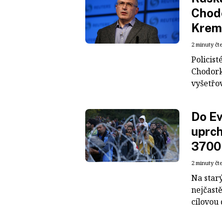
Chodo
Kreml
2 minuty čt
Policis
Chodork
vyšetřov
Do Ev
uprch
3700 
2 minuty čt
Na starý
nejčastě
cílovou 