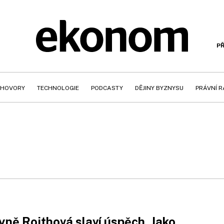
PŘ
HOVORY
TECHNOLOGIE
PODCASTY
DĚJINY BYZNYSU
PRÁVNÍ 
ně Roithová slaví úspěch. Jako