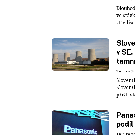
Dlouhod
ve stávk
středise
Slove
v SE,
tamní
3 minuty čt
Slovens
Slovensk
příští v
Panas
podíl
1 minuta čt