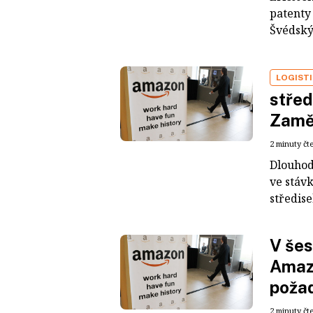
patenty 
Švédský
LOGIST
střed
Zaměs
2 minuty čt
Dlouhod
ve stávk
středise
V šes
Amaz
požad
2 minuty čt