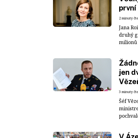
první
2 minuty čt
Jana Roi
druhý g
milionů
Žádné
jen d
Věze
3 minuty čt
Šéf Věze
ministr
pochvalo
V Áze