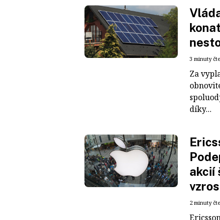
Vláda
konat
nesto
3 minuty čt
Za vypl
obnovit
spoluod
díky...
Erics
Pode
akcií
vzros
2 minuty čt
Ericsson