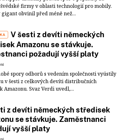
švédské firmy v oblasti technologií pro mobily.
 gigant obvinil před méně než...
V šesti z devíti německých
IKA
isek Amazonu se stávkuje.
tnanci požadují vyšší platy
ení
obé spory odborů s vedením společnosti vyústily
u v šesti z celkových devíti distribučních
k Amazonu. Svaz Verdi uvedl,...
ti z devíti německých středisek
onu se stávkuje. Zaměstnanci
ují vyšší platy
ení