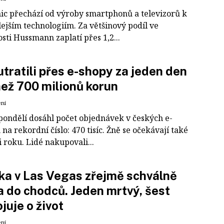
ic přechází od výroby smartphonů a televizorů k
ejším technologiím. Za většinový podíl ve
sti Hussmann zaplatí přes 1,2...
utratili přes e-shopy za jeden den
než 700 milionů korun
ení
pondělí dosáhl počet objednávek v českých e-
na rekordní číslo: 470 tisíc. Žně se očekávají také
 roku. Lidé nakupovali...
ka v Las Vegas zřejmě schválně
a do chodců. Jeden mrtvý, šest
ojuje o život
ení