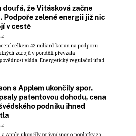
 doufá, že Vitásková začne
. Podpoře zelené energii již nic
jí v cestě
ení
acení celkem 42 miliard korun na podporu
elných zdrojů v pondělí převzala
povědnost vláda. Energetický regulační úřad
son s Applem ukončily spor.
psaly patentovou dohodu, cena
 švédského podniku ihned
tla
ení
 a Apple ukončily právní spor o poplatky za