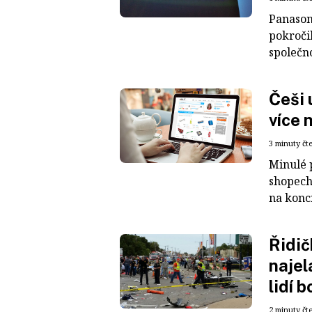
Panason
pokročil
společno
Češi 
více 
3 minuty čt
Minulé 
shopech 
na konci
Řidič
najel
lidí b
2 minuty čt