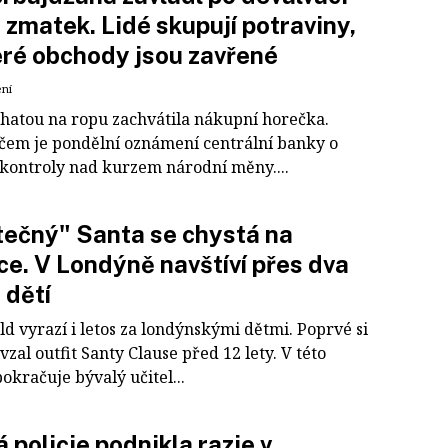
zmatek. Lidé skupují potraviny,
ré obchody jsou zavřené
ení
hatou na ropu zachvátila nákupní horečka.
čem je pondělní oznámení centrální banky o
 kontroly nad kurzem národní měny....
ečný" Santa se chystá na
e. V Londýně navštíví přes dva
 dětí
ld vyrazí i letos za londýnskými dětmi. Poprvé si
vzal outfit Santy Clause před 12 lety. V této
pokračuje bývalý učitel...
 policie podnikla razie v