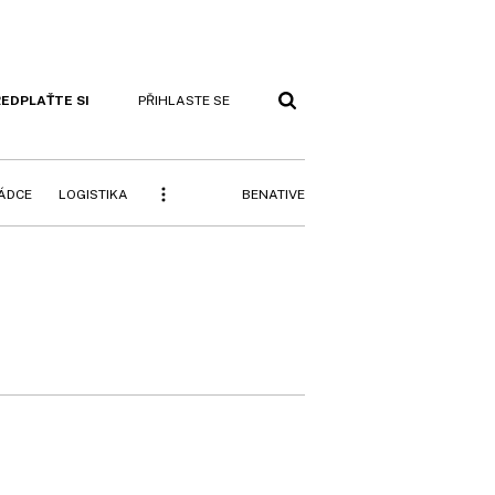
EDPLAŤTE SI
PŘIHLASTE SE
BENATIVE
RÁDCE
LOGISTIKA