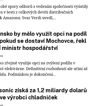
obé spory odborů s vedením společnosti vyústily
u v šesti z celkových devíti distribučních
k Amazonu. Svaz Verdi uvedl,...
nsko by mělo využít opci na podíl
 pokud se dostaví Mochovce, řekl
 ministr hospodářství
ení
ko zřejmě využije opci na zvýšení podílu v
é elektrárne. Definitivní rozhodnutí ale učiní až
láda. Podmínkou je dokončení...
onic získá za 1,2 miliardy dolarů
 ve výrobci chladniček
ení