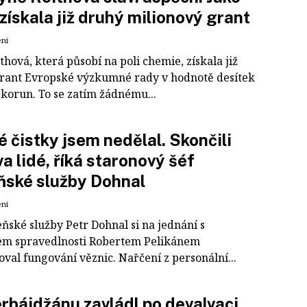
 získala již druhý milionový grant
ení
thová, která působí na poli chemie, získala již
rant Evropské výzkumné rady v hodnotě desítek
 korun. To se zatím žádnému...
 čistky jsem nedělal. Skončili
va lidé, říká staronový šéf
ňské služby Dohnal
ení
ňské služby Petr Dohnal si na jednání s
em spravedlnosti Robertem Pelikánem
val fungování věznic. Nařčení z personální...
rbájdžánu zavládl po devalvaci