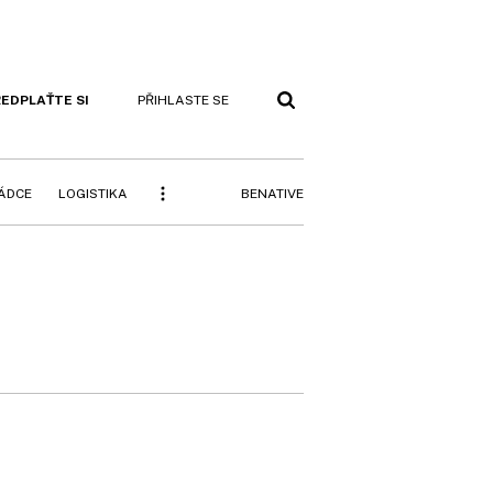
EDPLAŤTE SI
PŘIHLASTE SE
BENATIVE
RÁDCE
LOGISTIKA