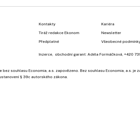
Kontakty
Kariéra
Tiráž redakce Ekonom
Newsletter
Předplatné
Všeobecné podmínk
Inzerce
, obchodní garant:
Adéla Formáčková
,
+420 73
ů, je bez souhlasu Economia, a.s. zapovězeno. Bez souhlasu Economia, a.s. j
ustanovení § 39c autorského zákona.