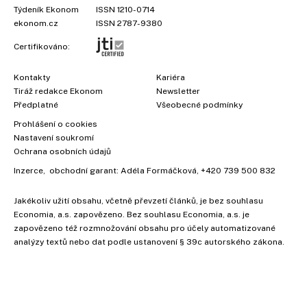
Týdeník Ekonom
ISSN 1210-0714
ekonom.cz
ISSN 2787-9380
Certifikováno:
Kontakty
Kariéra
Tiráž redakce Ekonom
Newsletter
Předplatné
Všeobecné podmínky
Prohlášení o cookies
Nastavení soukromí
Ochrana osobních údajů
Inzerce
, obchodní garant:
Adéla Formáčková
,
+420 739 500 832
Jakékoliv užití obsahu, včetně převzetí článků, je bez souhlasu
Economia, a.s. zapovězeno. Bez souhlasu Economia, a.s. je
zapovězeno též rozmnožování obsahu pro účely automatizované
analýzy textů nebo dat podle ustanovení § 39c autorského zákona.