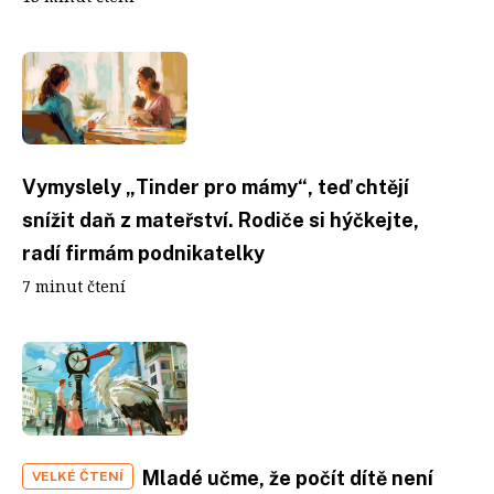
Vymyslely „Tinder pro mámy“, teď chtějí
snížit daň z mateřství. Rodiče si hýčkejte,
radí firmám podnikatelky
7 minut čtení
Mladé učme, že počít dítě není
VELKÉ ČTENÍ