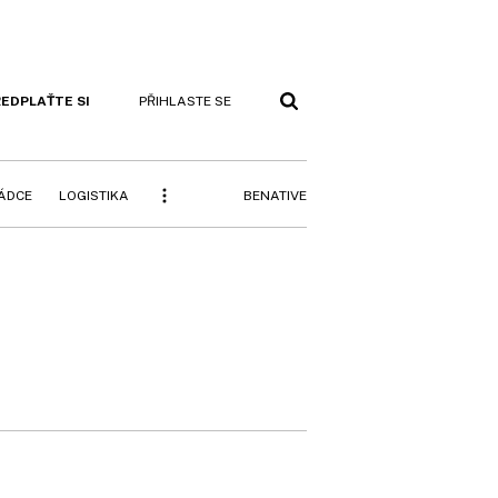
EDPLAŤTE SI
PŘIHLASTE SE
BENATIVE
RÁDCE
LOGISTIKA