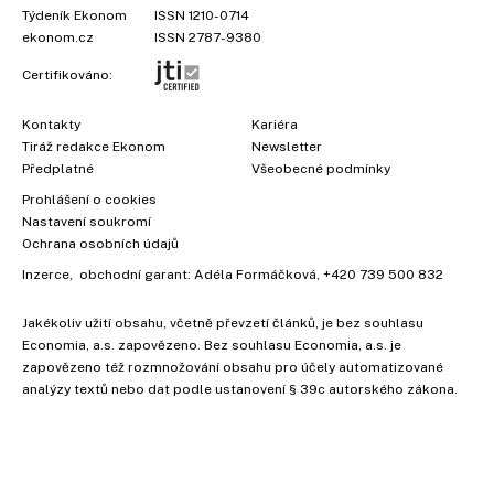
Týdeník Ekonom
ISSN 1210-0714
ekonom.cz
ISSN 2787-9380
Certifikováno:
Kontakty
Kariéra
Tiráž redakce Ekonom
Newsletter
Předplatné
Všeobecné podmínky
Prohlášení o cookies
Nastavení soukromí
Ochrana osobních údajů
Inzerce
, obchodní garant:
Adéla Formáčková
,
+420 739 500 832
Jakékoliv užití obsahu, včetně převzetí článků, je bez souhlasu
Economia, a.s. zapovězeno. Bez souhlasu Economia, a.s. je
zapovězeno též rozmnožování obsahu pro účely automatizované
analýzy textů nebo dat podle ustanovení § 39c autorského zákona.