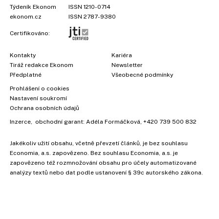
Týdeník Ekonom
ISSN 1210-0714
ekonom.cz
ISSN 2787-9380
Certifikováno:
Kontakty
Kariéra
Tiráž redakce Ekonom
Newsletter
Předplatné
Všeobecné podmínky
Prohlášení o cookies
Nastavení soukromí
Ochrana osobních údajů
Inzerce
, obchodní garant:
Adéla Formáčková
,
+420 739 500 832
Jakékoliv užití obsahu, včetně převzetí článků, je bez souhlasu
Economia, a.s. zapovězeno. Bez souhlasu Economia, a.s. je
zapovězeno též rozmnožování obsahu pro účely automatizované
analýzy textů nebo dat podle ustanovení § 39c autorského zákona.