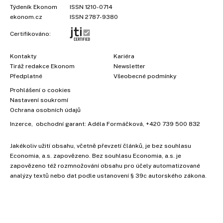
Týdeník Ekonom
ISSN 1210-0714
ekonom.cz
ISSN 2787-9380
Certifikováno:
Kontakty
Kariéra
Tiráž redakce Ekonom
Newsletter
Předplatné
Všeobecné podmínky
Prohlášení o cookies
Nastavení soukromí
Ochrana osobních údajů
Inzerce
, obchodní garant:
Adéla Formáčková
,
+420 739 500 832
Jakékoliv užití obsahu, včetně převzetí článků, je bez souhlasu
Economia, a.s. zapovězeno. Bez souhlasu Economia, a.s. je
zapovězeno též rozmnožování obsahu pro účely automatizované
analýzy textů nebo dat podle ustanovení § 39c autorského zákona.