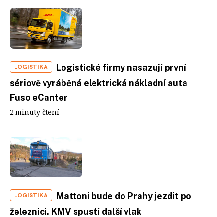
Logistické firmy nasazují první
LOGISTIKA
sériově vyráběná elektrická nákladní auta
Fuso eCanter
2 minuty čtení
Mattoni bude do Prahy jezdit po
LOGISTIKA
železnici. KMV spustí další vlak