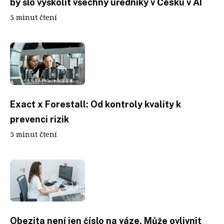
by šlo vyškolit všechny úředníky v Česku v AI
5 minut čtení
Exact x Forestall: Od kontroly kvality k
prevenci rizik
5 minut čtení
Obezita není jen číslo na váze. Může ovlivnit