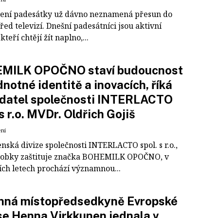
ení padesátky už dávno neznamená přesun do
řed televizí. Dnešní padesátníci jsou aktivní
kteří chtějí žít naplno,...
MILK OPOČNO staví budoucnost
dnotné identitě a inovacích, říká
adatel společnosti INTERLACTO
 s r.o. MVDr. Oldřich Gojiš
ení
nská divize společnosti INTERLACTO spol. s r.o.,
ýrobky zaštituje značka BOHEMILK OPOČNO, v
ích letech prochází významnou...
nná místopředsedkyně Evropské
e Henna Virkkunen jednala v