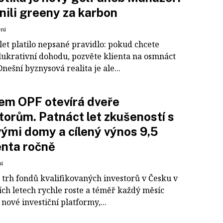
ili greeny za karbon
ení
let platilo nepsané pravidlo: pokud chcete
 lukrativní dohodu, pozvěte klienta na osmnáct
nešní byznysová realita je ale...
em OPF otevírá dveře
torům. Patnáct let zkušeností s
ými domy a cílený výnos 9,5
nta ročně
ní
 trh fondů kvalifikovaných investorů v Česku v
ích letech rychle roste a téměř každý měsíc
 nové investiční platformy,...