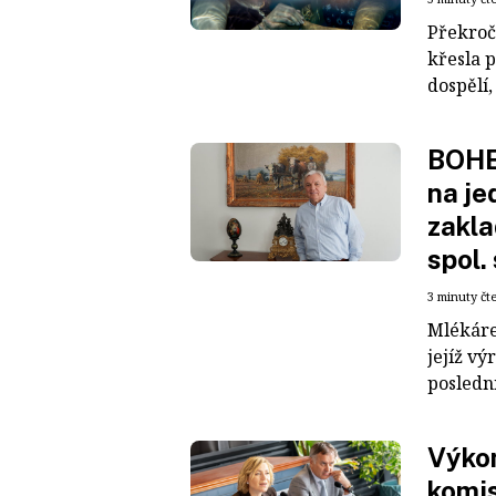
Překroč
křesla p
dospělí, 
BOHE
na je
zakl
spol.
3 minuty čt
Mlékáre
jejíž v
posledn
Výko
komis