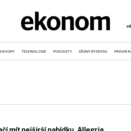
PŘ
HOVORY
TECHNOLOGIE
PODCASTY
DĚJINY BYZNYSU
PRÁVNÍ 
čí mít nejširší nabídku. Allegria