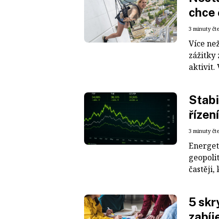
chce 
3 minuty čt
Více než
zážitky
aktivit.
Stabi
řízení
3 minuty čt
Energeti
geopolit
častěji,
5 skr
zabíj