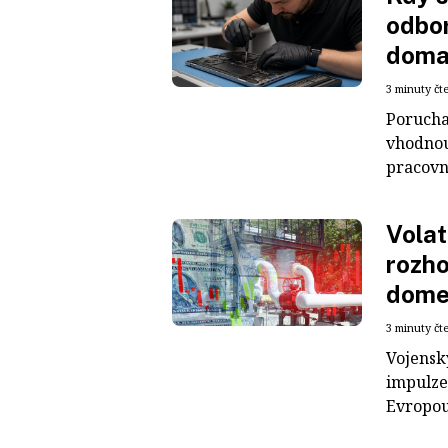
odbo
dom
3 minuty čt
Porucha
vhodnou
pracovní
Volat
rozho
dome
3 minuty čt
Vojensk
impulze
Evropou 