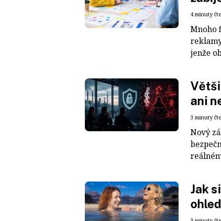
4 minuty čt
Mnoho f
reklamy 
jenže ob
Větši
ani 
3 minuty čt
Nový zá
bezpečn
reálnému
Jak s
ohle
3 minuty čt