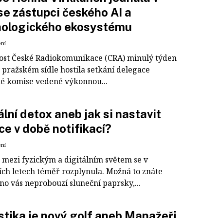
e zástupci českého AI a
nologického ekosystému
ení
ost České Radiokomunikace (CRA) minulý týden
 pražském sídle hostila setkání delegace
é komise vedené výkonnou...
ální detox aneb jak si nastavit
ce v době notifikací?
ení
 mezi fyzickým a digitálním světem se v
ích letech téměř rozplynula. Možná to znáte
no vás neprobouzí sluneční paprsky,...
stika je nový golf aneb Manažeři