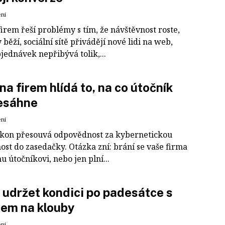
ení
irem řeší problémy s tím, že návštěvnost roste,
běží, sociální sítě přivádějí nové lidi na web,
jednávek nepřibývá tolik,...
na firem hlídá to, na co útočník
nesáhne
ení
kon přesouvá odpovědnost za kybernetickou
ost do zasedačky. Otázka zní: brání se vaše firma
 útočníkovi, nebo jen plní...
i udržet kondici po padesátce s
dem na klouby
ení