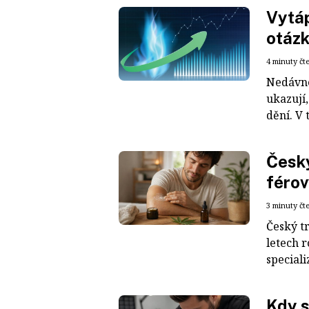
Vytáp
otázko
4 minuty čt
Nedávné
ukazují,
dění. V 
Český
férov
3 minuty čt
Český t
letech r
special
Kdy s