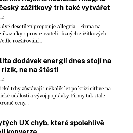
český zážitkový trh také vytvářet
ení
 dvě desetiletí propojuje Allegria – Firma na
 zákazníky s provozovateli různých zážitkových
 Vedle rozšiřování...
lita dodávek energií dnes stojí na
 rizik, ne na štěstí
ení
cké trhy zůstávají i několik let po krizi citlivé na
ické události a vývoj poptávky. Firmy tak stále
 kromě ceny...
ytých UX chyb, které spolehlivě
ejí konverze