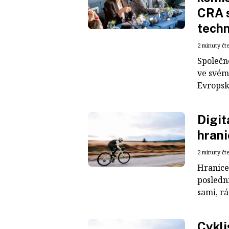
CRA s
tech
2 minuty čt
Společn
ve svém
Evropsk
Digit
hrani
2 minuty čt
Hranice
posledn
sami, rá
Cykli