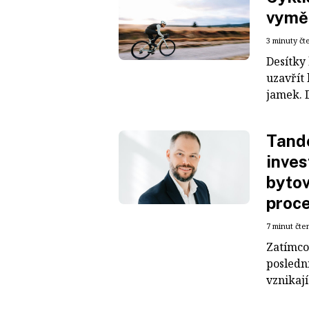
vyměn
3 minuty čt
Desítky 
uzavřít
jamek. D
Tand
inves
bytov
proce
7 minut čte
Zatímco
posledn
vznikají