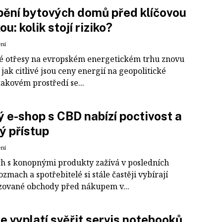
ění bytových domů před klíčovou
u: kolik stojí riziko?
ení
 otřesy na evropském energetickém trhu znovu
 jak citlivé jsou ceny energií na geopolitické
takovém prostředí se...
 e-shop s CBD nabízí poctivost a
ý přístup
ení
rh s konopnými produkty zažívá v posledních
ozmach a spotřebitelé si stále častěji vybírají
izované obchody před nákupem v...
e vyplatí svěřit servis notebooků