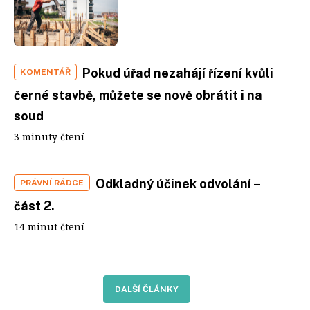
Pokud úřad nezahájí řízení kvůli
KOMENTÁŘ
černé stavbě, můžete se nově obrátit i na
soud
3 minuty čtení
Odkladný účinek odvolání –
PRÁVNÍ RÁDCE
část 2.
14 minut čtení
DALŠÍ ČLÁNKY