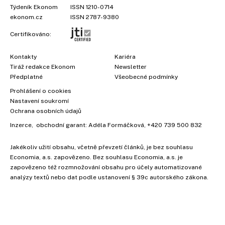
Týdeník Ekonom
ISSN 1210-0714
ekonom.cz
ISSN 2787-9380
Certifikováno:
Kontakty
Kariéra
Tiráž redakce Ekonom
Newsletter
Předplatné
Všeobecné podmínky
Prohlášení o cookies
Nastavení soukromí
Ochrana osobních údajů
Inzerce
, obchodní garant:
Adéla Formáčková
,
+420 739 500 832
Jakékoliv užití obsahu, včetně převzetí článků, je bez souhlasu
Economia, a.s. zapovězeno. Bez souhlasu Economia, a.s. je
zapovězeno též rozmnožování obsahu pro účely automatizované
analýzy textů nebo dat podle ustanovení § 39c autorského zákona.