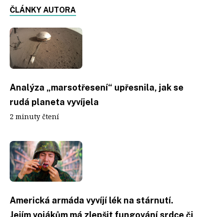
ČLÁNKY AUTORA
Analýza „marsotřesení“ upřesnila, jak se
rudá planeta vyvíjela
2 minuty čtení
Americká armáda vyvíjí lék na stárnutí.
Jejím vojákům má zlepšit fungování srdce či