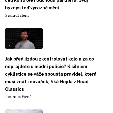
čelí kontrole i odchodu partnerů. Svůj
byznys teď výrazně mění
5 minut čtení
Jak před jízdou zkontrolovat kolo a za co
neprojdete u módní policie? K silniční
cyklistice se váže spousta pravidel, která
musí znát i nováček, říká Hejda z Road
Classics
1 minuta čtení