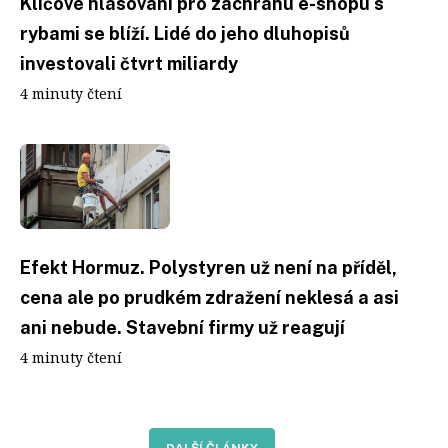
Klíčové hlasování pro záchranu e-shopu s
rybami se blíží. Lidé do jeho dluhopisů
investovali čtvrt miliardy
4 minuty čtení
Efekt Hormuz. Polystyren už není na příděl,
cena ale po prudkém zdražení neklesá a asi
ani nebude. Stavební firmy už reagují
4 minuty čtení
DALŠÍ ČLÁNKY