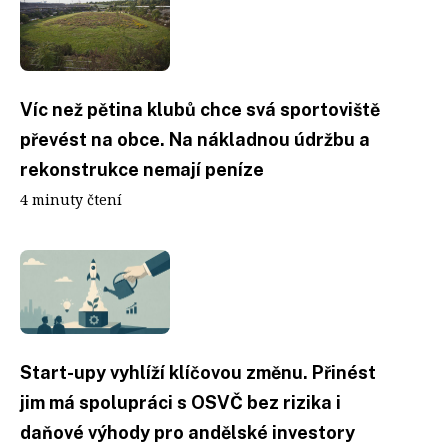
Víc než pětina klubů chce svá sportoviště
převést na obce. Na nákladnou údržbu a
rekonstrukce nemají peníze
4 minuty čtení
Start-upy vyhlíží klíčovou změnu. Přinést
jim má spolupráci s OSVČ bez rizika i
daňové výhody pro andělské investory