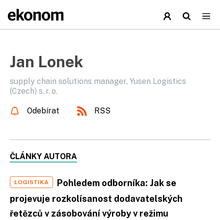
Jan Lonek
supply chain solutions manager, Yusen Logistics
(Czech) s. r. o.
Odebírat
RSS
ČLÁNKY AUTORA
Pohledem odborníka: Jak se
LOGISTIKA
projevuje rozkolísanost dodavatelských
řetězců v zásobování výroby v režimu