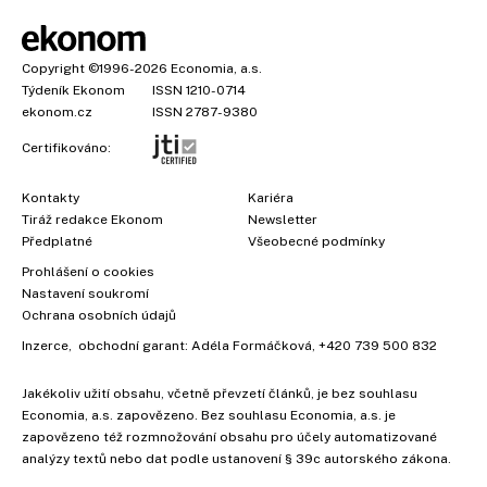
Copyright
©1996-2026
Economia, a.s.
Týdeník Ekonom
ISSN 1210-0714
ekonom.cz
ISSN 2787-9380
Certifikováno:
Kontakty
Kariéra
Tiráž redakce Ekonom
Newsletter
Předplatné
Všeobecné podmínky
Prohlášení o cookies
Nastavení soukromí
Ochrana osobních údajů
Inzerce
, obchodní garant:
Adéla Formáčková
,
+420 739 500 832
Jakékoliv užití obsahu, včetně převzetí článků, je bez souhlasu
Economia, a.s. zapovězeno. Bez souhlasu Economia, a.s. je
zapovězeno též rozmnožování obsahu pro účely automatizované
analýzy textů nebo dat podle ustanovení § 39c autorského zákona.