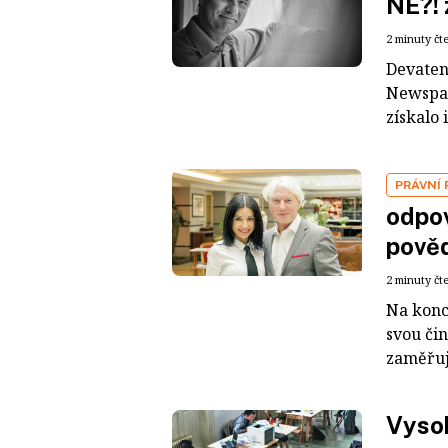
NE?! 
2 minuty čt
Devaten
Newspap
získalo 
PRÁVNÍ
odpov
pově
2 minuty čt
Na konc
svou či
zaměřuje
Vysok