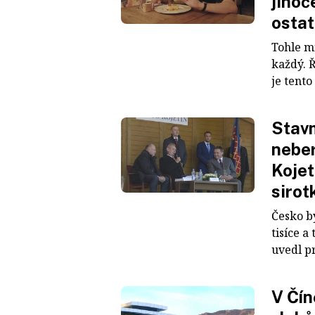
jihoč
osta
Tohle mí
každý. 
je tento
Stavm
neber
Kojet
sirot
Česko b
tisíce a
uvedl pr
V Čín