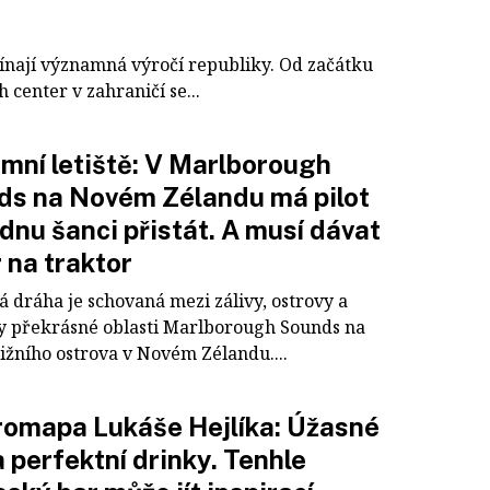
ínají významná výročí republiky. Od začátku
 center v zahraničí se...
mní letiště: V Marlborough
ds na Novém Zélandu má pilot
ednu šanci přistát. A musí dávat
 na traktor
á dráha je schovaná mezi zálivy, ostrovy a
y překrásné oblasti Marlborough Sounds na
ižního ostrova v Novém Zélandu....
omapa Lukáše Hejlíka: Úžasné
 a perfektní drinky. Tenhle