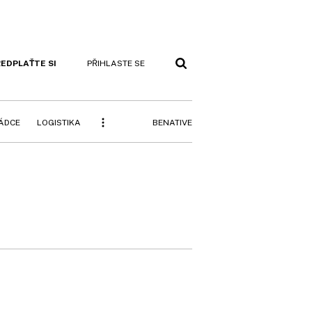
EDPLAŤTE SI
PŘIHLASTE SE
BENATIVE
RÁDCE
LOGISTIKA