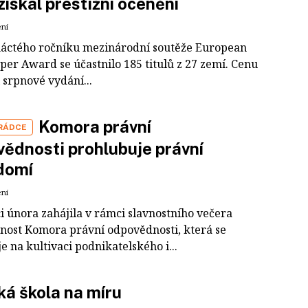
získal prestižní ocenění
ení
áctého ročníku mezinárodní soutěže European
er Award se účastnilo 185 titulů z 27 zemí. Cenu
i srpnové vydání...
Komora právní
 RÁDCE
ědnosti prohlubuje právní
domí
ení
i února zahájila v rámci slavnostního večera
nnost Komora právní odpovědnosti, která se
 na kultivaci podnikatelského i...
á škola na míru