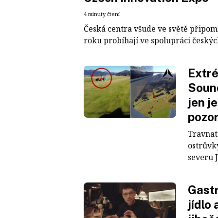
4 minuty čtení
Česká centra všude ve světě připom
roku probíhají ve spolupráci českých
Extré
Soun
jen j
pozor
Travnat
ostrůvk
severu J
Gastr
jídlo