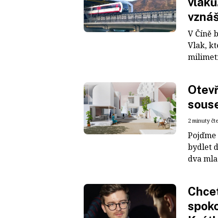
vlaků
vznáš
V Číně b
Vlak, k
milimet
Otevř
souse
2 minuty čt
Pojďme ž
bydlet 
dva mlad
Chcet
spoko