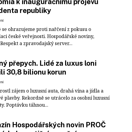
mia k inauguračnímu projevu
denta republiky
ení
 se ohrazujeme proti nařčení z pokusu o
aci české veřejnosti. Hospodářské noviny,
Respekt a zpravodajský server...
ý přepych. Lidé za luxus loni
ili 30,8 bilionu korun
ení
rostl zájem o luxusní auta, drahá vína a jídla a
é plavby. Rekordně se utrácelo za osobní luxusní
y. Poptávku táhnou...
zín Hospodářských novin PROČ