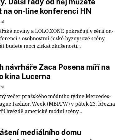
ý. Další rady od něj můžete
t na on-line konferenci HN
ení
řské noviny a LOLO.ZONE pokračují v sérii on-
nferencí s osobnostmi české byznysové scény.
t budete moci získat zkušenosti...
h návrháře Zaca Posena míří na
o kina Lucerna
ení
ný večer pražského módního týdne Mercedes-
ague Fashion Week (MBPFW) v pátek 23. března
tří hvězdě americké módní scény...
ášení mediálního domu