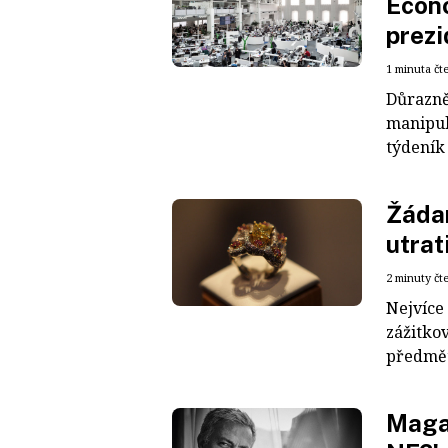
Econo
prezi
1 minuta čt
Důrazně
manipul
týdeník 
Žádan
utrat
2 minuty čt
Nejvíce 
zážitkov
předmět
Maga