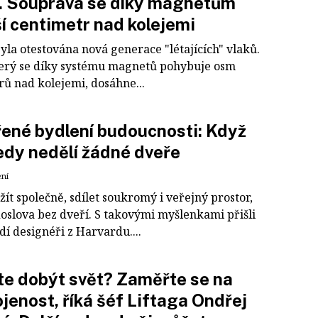
. Souprava se díky magnetům
í centimetr nad kolejemi
yla otestována nová generace "létajících" vlaků.
terý se díky systému magnetů pohybuje osm
rů nad kolejemi, dosáhne...
ené bydlení budoucnosti: Když
dy nedělí žádné dveře
ení
ít společně, sdílet soukromý i veřejný prostor,
doslova bez dveří. S takovými myšlenkami přišli
í designéři z Harvardu....
e dobýt svět? Zaměřte se na
jenost, říká šéf Liftaga Ondřej