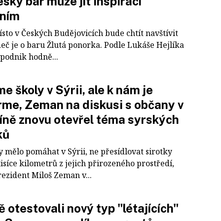
eský bar může jít inspirací
tním
sto v Českých Budějovicích bude chtít navštívit
Řeč je o baru Žlutá ponorka. Podle Lukáše Hejlíka
 podnik hodně...
e školy v Sýrii, ale k nám je
me, Zeman na diskusi s občany v
íně znovu otevřel téma syrských
ků
y mělo pomáhat v Sýrii, ne přesídlovat sirotky
 tisíce kilometrů z jejich přirozeného prostředí,
ezident Miloš Zeman v...
ě otestovali nový typ "létajících"