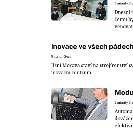
4 minuty čt
Dnešní 
čemu by 
věnovat,
Inovace ve všech pádech 
8 minut čtení
Jižní Morava staví na strojírenství
inovační centrum.
Modu
2 minuty čt
Automat
dovážen
efektivn