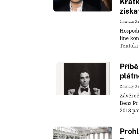
Krátk
získa
1 minuta čt
Hospodá
line ko
Tentokrá
Příbě
plátn
2 minuty čt
Závěreč
Benz Pr
2018 pa
Prohl