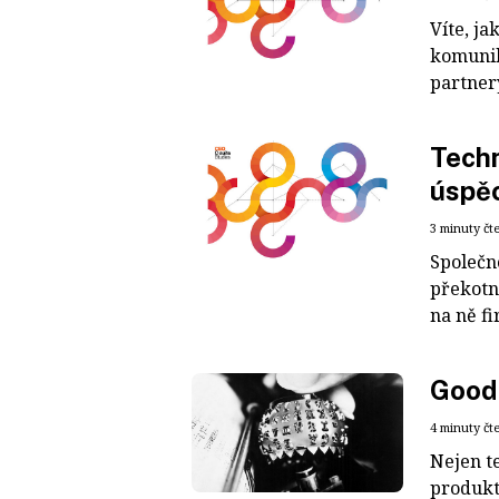
Víte, j
komunik
partnery
Techn
úspě
3 minuty čt
Společno
překotn
na ně f
Good 
4 minuty čt
Nejen t
produkt