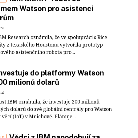
émem Watson pro asistenci
orům
ení
BM Research oznámila, že ve spolupráci s Rice
ity z texaského Houstonu vytvořila prototyp
ového asistenčního robota pro...
nvestuje do platformy Watson
00 milionů dolarů
ení
ost IBM oznámila, že investuje 200 milionů
ých dolarů do své globální centrály pro Watson
 věcí (IoT) v Mnichově. Plánuje...
Vědci z IBM napodobují za
UE