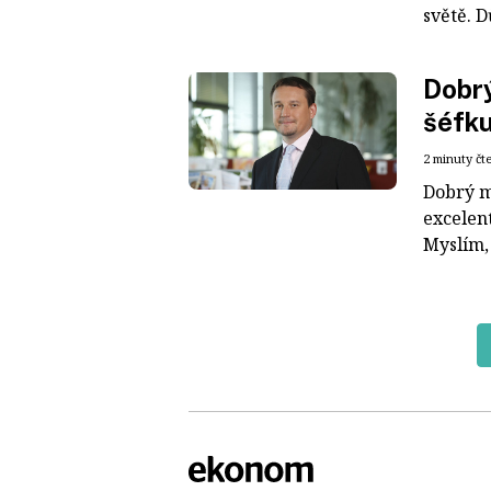
světě. D
Dobrý
šéfk
2 minuty čt
Dobrý m
excelent
Myslím,