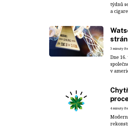
týdnů s
a cigare
Watso
strán
3 minuty čt
Dne 16.
společn
v americ
Chytř
proce
4 minuty čt
Moderní 
rekonst