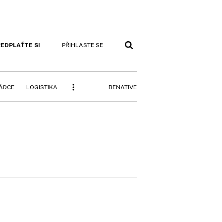
EDPLAŤTE SI
PŘIHLASTE SE
BENATIVE
RÁDCE
LOGISTIKA