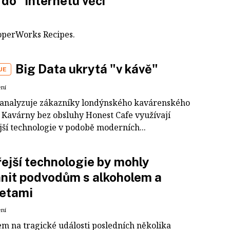
 do "internetu věcí"
operWorks Recipes.
Big Data ukrytá "v kávě"
UE
ení
analyzuje zákazníky londýnského kavárenského
. Kavárny bez obsluhy Honest Cafe využívají
jší technologie v podobě moderních...
ejší technologie by mohly
nit podvodům s alkoholem a
retami
ení
em na tragické události posledních několika