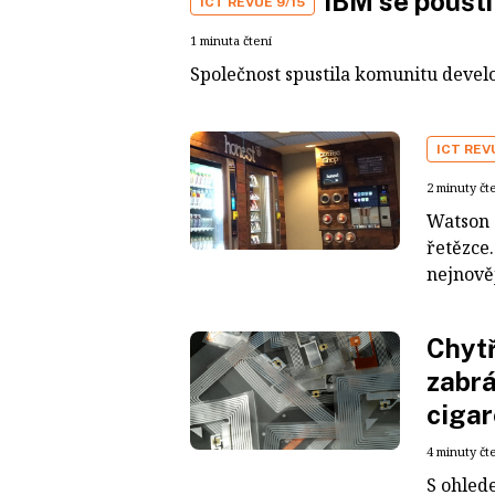
IBM se pouští
ICT REVUE 9/15
1 minuta čtení
Společnost spustila komunitu devel
ICT REV
2 minuty čt
Watson 
řetězce
nejnově
Chytř
zabrá
ciga
4 minuty čt
S ohled