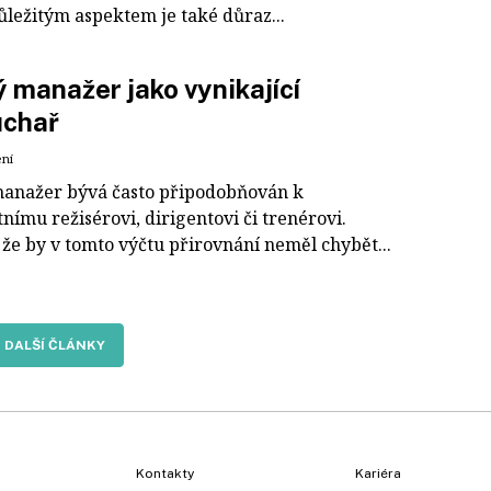
ůležitým aspektem je také důraz...
 manažer jako vynikající
uchař
ení
anažer bývá často připodobňován k
nímu režisérovi, dirigentovi či trenérovi.
 že by v tomto výčtu přirovnání neměl chybět...
DALŠÍ ČLÁNKY
Kontakty
Kariéra