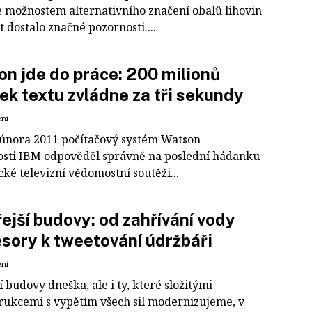
e možnostem alternativního značení obalů lihovin
t dostalo značné pozornosti....
n jde do práce: 200 milionů
ek textu zvládne za tři sekundy
ení
 února 2011 počítačový systém Watson
osti IBM odpověděl správně na poslední hádanku
ké televizní vědomostní soutěži...
ejší budovy: od zahřívání vody
sory k tweetování údržbáři
ení
budovy dneška, ale i ty, které složitými
rukcemi s vypětím všech sil modernizujeme, v