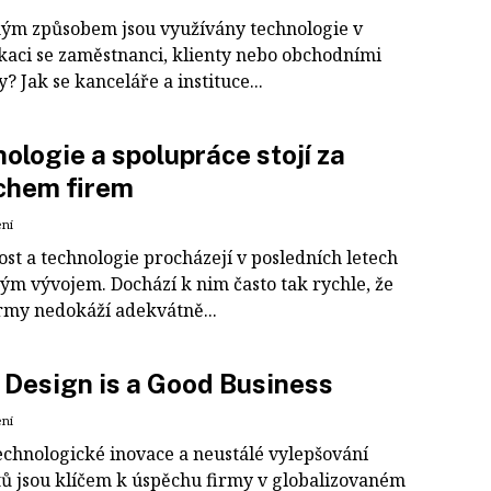
akým způsobem jsou využívány technologie v
aci se zaměstnanci, klienty nebo obchodními
? Jak se kanceláře a instituce...
ologie a spolupráce stojí za
chem firem
ení
st a technologie procházejí v posledních letech
ým vývojem. Dochází k nim často tak rychle, že
irmy nedokáží adekvátně...
Design is a Good Business
ení
echnologické inovace a neustálé vylepšování
ů jsou klíčem k úspěchu firmy v globalizovaném