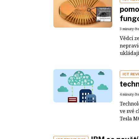
pomoc
fung
3 minuty čt
Vědci z
nepravi
ukládají
ICT REV
techn
4 minuty čt
Technol
ve své 
Tesla M6