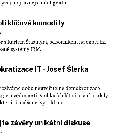
ývají nejrůznější inteligentní...
roli klíčové komodity
ní
r s Karlem Šťastným, odborníkem na expertní
vané systémy IBM.
ratizace IT - Josef Šlerka
ení
rožíváme dobu neuvěřitelné demokratizace
gie a vědomostí. V oblacích létají první modely
 která si nadšenci vytiskli na...
jte závěry unikátní diskuse
ení