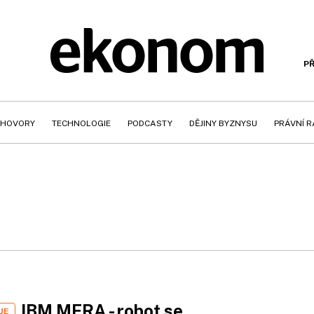
PŘ
HOVORY
TECHNOLOGIE
PODCASTY
DĚJINY BYZNYSU
PRÁVNÍ 
IBM MERA - robot se
UE