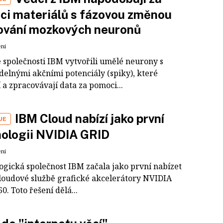
i materiálů s fázovou změnou
ování mozkových neuronů
ení
e společnosti IBM vytvořili umělé neurony s
delnými akčními potenciály (spiky), které
 a zpracovávají data za pomoci...
IBM Cloud nabízí jako první
UE
ologii NVIDIA GRID
ení
ogická společnost IBM začala jako první nabízet
cloudové službě grafické akcelerátory NVIDIA
0. Toto řešení dělá...