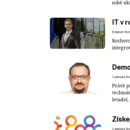
sobě ukr
IT v 
8 minut čte
Rozhovo
integro
Demok
1 minuta čt
Právě p
technolo
letadel,
Získe
1 minuta čt