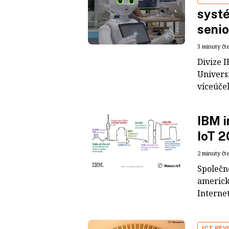
syst
seni
3 minuty čt
Divize I
Univers
víceúčel
IBM i
IoT 2
2 minuty čt
Společn
americk
Internet
ICT REV