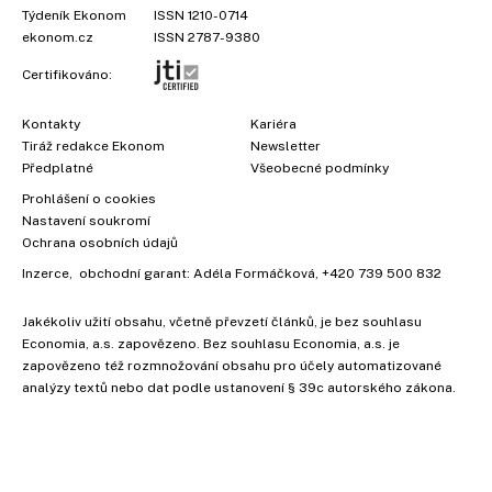
Týdeník Ekonom
ISSN 1210-0714
ekonom.cz
ISSN 2787-9380
Certifikováno:
Kontakty
Kariéra
Tiráž redakce Ekonom
Newsletter
Předplatné
Všeobecné podmínky
Prohlášení o cookies
Nastavení soukromí
Ochrana osobních údajů
Inzerce
, obchodní garant:
Adéla Formáčková
,
+420 739 500 832
Jakékoliv užití obsahu, včetně převzetí článků, je bez souhlasu
Economia, a.s. zapovězeno. Bez souhlasu Economia, a.s. je
zapovězeno též rozmnožování obsahu pro účely automatizované
analýzy textů nebo dat podle ustanovení § 39c autorského zákona.