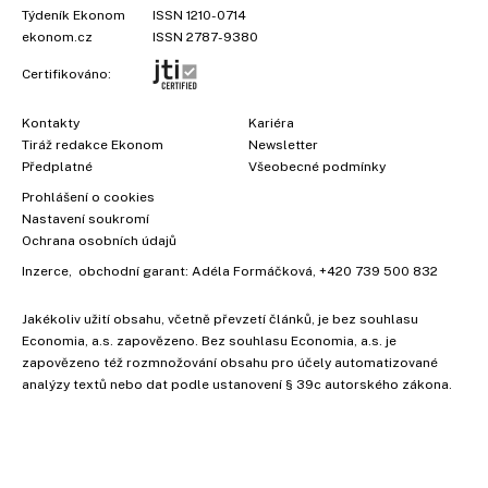
Týdeník Ekonom
ISSN 1210-0714
ekonom.cz
ISSN 2787-9380
Certifikováno:
Kontakty
Kariéra
Tiráž redakce Ekonom
Newsletter
Předplatné
Všeobecné podmínky
Prohlášení o cookies
Nastavení soukromí
Ochrana osobních údajů
Inzerce
, obchodní garant:
Adéla Formáčková
,
+420 739 500 832
Jakékoliv užití obsahu, včetně převzetí článků, je bez souhlasu
Economia, a.s. zapovězeno. Bez souhlasu Economia, a.s. je
zapovězeno též rozmnožování obsahu pro účely automatizované
analýzy textů nebo dat podle ustanovení § 39c autorského zákona.