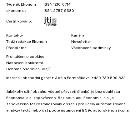
Týdeník Ekonom
ISSN 1210-0714
ekonom.cz
ISSN 2787-9380
Certifikováno:
Kontakty
Kariéra
Tiráž redakce Ekonom
Newsletter
Předplatné
Všeobecné podmínky
Prohlášení o cookies
Nastavení soukromí
Ochrana osobních údajů
Inzerce
, obchodní garant:
Adéla Formáčková
,
+420 739 500 832
Jakékoliv užití obsahu, včetně převzetí článků, je bez souhlasu
Economia, a.s. zapovězeno. Bez souhlasu Economia, a.s. je
zapovězeno též rozmnožování obsahu pro účely automatizované
analýzy textů nebo dat podle ustanovení § 39c autorského zákona.