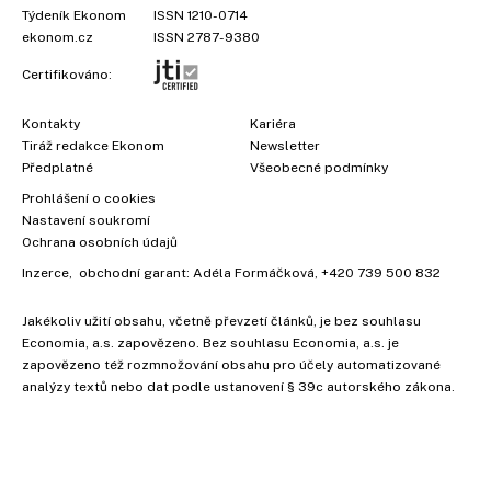
Týdeník Ekonom
ISSN 1210-0714
ekonom.cz
ISSN 2787-9380
Certifikováno:
Kontakty
Kariéra
Tiráž redakce Ekonom
Newsletter
Předplatné
Všeobecné podmínky
Prohlášení o cookies
Nastavení soukromí
Ochrana osobních údajů
Inzerce
, obchodní garant:
Adéla Formáčková
,
+420 739 500 832
Jakékoliv užití obsahu, včetně převzetí článků, je bez souhlasu
Economia, a.s. zapovězeno. Bez souhlasu Economia, a.s. je
zapovězeno též rozmnožování obsahu pro účely automatizované
analýzy textů nebo dat podle ustanovení § 39c autorského zákona.