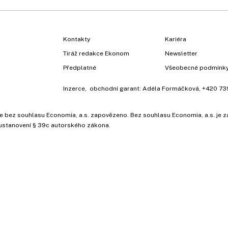
Kontakty
Kariéra
Tiráž redakce Ekonom
Newsletter
Předplatné
Všeobecné podmínk
Inzerce
, obchodní garant:
Adéla Formáčková
,
+420 73
ů, je bez souhlasu Economia, a.s. zapovězeno. Bez souhlasu Economia, a.s. j
ustanovení § 39c autorského zákona.