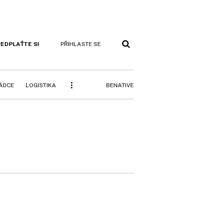
EDPLAŤTE SI
PŘIHLASTE SE
BENATIVE
RÁDCE
LOGISTIKA