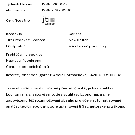
Týdeník Ekonom
ISSN 1210-0714
ekonom.cz
ISSN 2787-9380
Certifikováno:
Kontakty
Kariéra
Tiráž redakce Ekonom
Newsletter
Předplatné
Všeobecné podmínky
Prohlášení o cookies
Nastavení soukromí
Ochrana osobních údajů
Inzerce
, obchodní garant:
Adéla Formáčková
,
+420 739 500 832
Jakékoliv užití obsahu, včetně převzetí článků, je bez souhlasu
Economia, a.s. zapovězeno. Bez souhlasu Economia, a.s. je
zapovězeno též rozmnožování obsahu pro účely automatizované
analýzy textů nebo dat podle ustanovení § 39c autorského zákona.