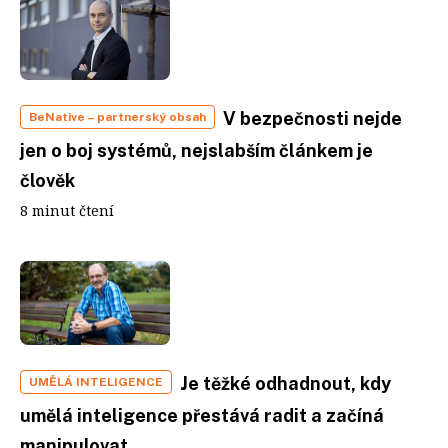
V bezpečnosti nejde
BeNative
– partnerský obsah
jen o boj systémů, nejslabším článkem je
člověk
8 minut čtení
Je těžké odhadnout, kdy
UMĚLÁ INTELIGENCE
umělá inteligence přestává radit a začíná
manipulovat