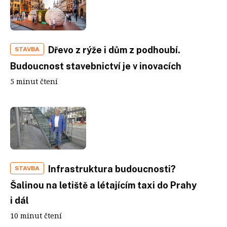
Dřevo z rýže i dům z podhoubí.
STAVBA
Budoucnost stavebnictví je v inovacích
5 minut čtení
Infrastruktura budoucnosti?
STAVBA
Šalinou na letiště a létajícím taxi do Prahy
i dál
10 minut čtení