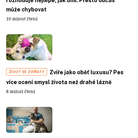
rozhoduje nejlépe, jak umí. Přesto občas
může chybovat
10 minut čtení
Zvíře jako oběť luxusu? Pes
ŽIVOT SE ZVÍŘATY
více ocení smysl života než drahé lázně
8 minut čtení