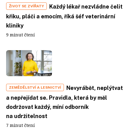
Každý lékař nezvládne čelit
ŽIVOT SE ZVÍŘATY
křiku, pláči a emocím, říká šéf veterinární
kliniky
9 minut čtení
Nevyrábět, neplýtvat
ZEMĚDĚLSTVÍ A LESNICTVÍ
a nepřejídat se. Pravidla, která by měl
dodržovat každý, míní odborník
na udržitelnost
7 minut čtení