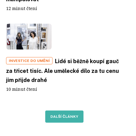
12 minut čtení
Lidé si běžně koupí gauč
INVESTICE DO UMĚNÍ
za třicet tisíc. Ale umělecké dílo za tu cenu
jim přijde drahé
10 minut čtení
DALŠÍ ČLÁNKY