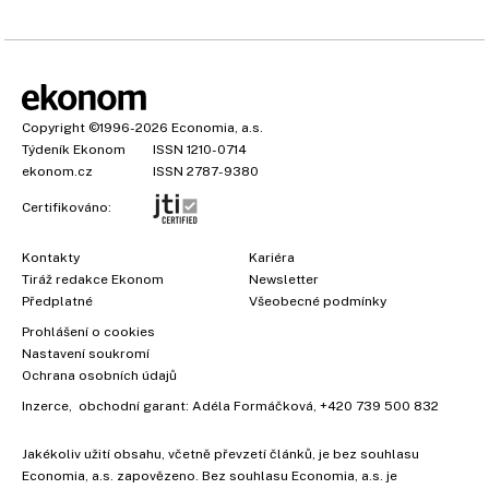
Copyright
©1996-2026
Economia, a.s.
Týdeník Ekonom
ISSN 1210-0714
ekonom.cz
ISSN 2787-9380
Certifikováno:
Kontakty
Kariéra
Tiráž redakce Ekonom
Newsletter
Předplatné
Všeobecné podmínky
Prohlášení o cookies
Nastavení soukromí
Ochrana osobních údajů
Inzerce
, obchodní garant:
Adéla Formáčková
,
+420 739 500 832
Jakékoliv užití obsahu, včetně převzetí článků, je bez souhlasu
Economia, a.s. zapovězeno. Bez souhlasu Economia, a.s. je