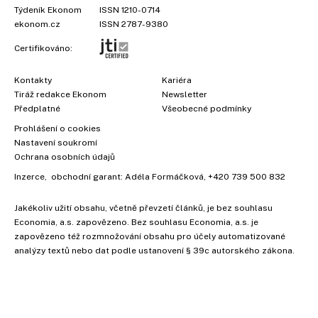
Týdeník Ekonom
ISSN 1210-0714
ekonom.cz
ISSN 2787-9380
Certifikováno:
Kontakty
Kariéra
Tiráž redakce Ekonom
Newsletter
Předplatné
Všeobecné podmínky
Prohlášení o cookies
Nastavení soukromí
Ochrana osobních údajů
Inzerce
, obchodní garant:
Adéla Formáčková
,
+420 739 500 832
Jakékoliv užití obsahu, včetně převzetí článků, je bez souhlasu
Economia, a.s. zapovězeno. Bez souhlasu Economia, a.s. je
zapovězeno též rozmnožování obsahu pro účely automatizované
analýzy textů nebo dat podle ustanovení § 39c autorského zákona.