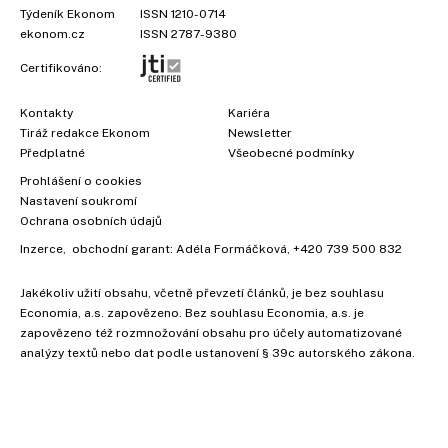
Týdeník Ekonom
ISSN 1210-0714
ekonom.cz
ISSN 2787-9380
Certifikováno:
Kontakty
Kariéra
Tiráž redakce Ekonom
Newsletter
Předplatné
Všeobecné podmínky
Prohlášení o cookies
Nastavení soukromí
Ochrana osobních údajů
Inzerce
, obchodní garant:
Adéla Formáčková
,
+420 739 500 832
Jakékoliv užití obsahu, včetně převzetí článků, je bez souhlasu
Economia, a.s. zapovězeno. Bez souhlasu Economia, a.s. je
zapovězeno též rozmnožování obsahu pro účely automatizované
analýzy textů nebo dat podle ustanovení § 39c autorského zákona.