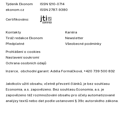
Týdeník Ekonom
ISSN 1210-0714
ekonom.cz
ISSN 2787-9380
Certifikováno:
Kontakty
Kariéra
Tiráž redakce Ekonom
Newsletter
Předplatné
Všeobecné podmínky
Prohlášení o cookies
Nastavení soukromí
Ochrana osobních údajů
Inzerce
, obchodní garant:
Adéla Formáčková
,
+420 739 500 832
Jakékoliv užití obsahu, včetně převzetí článků, je bez souhlasu
Economia, a.s. zapovězeno. Bez souhlasu Economia, a.s. je
zapovězeno též rozmnožování obsahu pro účely automatizované
analýzy textů nebo dat podle ustanovení § 39c autorského zákona.