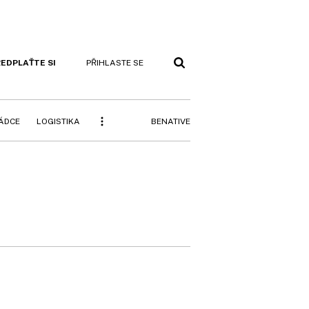
EDPLAŤTE SI
PŘIHLASTE SE
BENATIVE
RÁDCE
LOGISTIKA