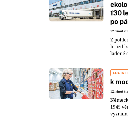
ekolo
130 l
po pá
12 minut čt
Z pohle
brázdí 
laděné 
LOGIST
k mo
12 minut čt
Německá
1945 věn
významn