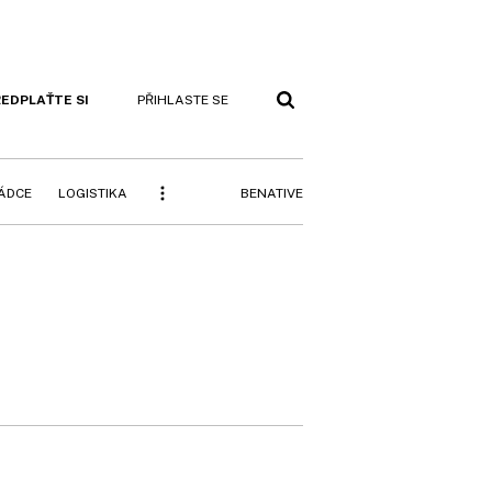
EDPLAŤTE SI
PŘIHLASTE SE
BENATIVE
RÁDCE
LOGISTIKA