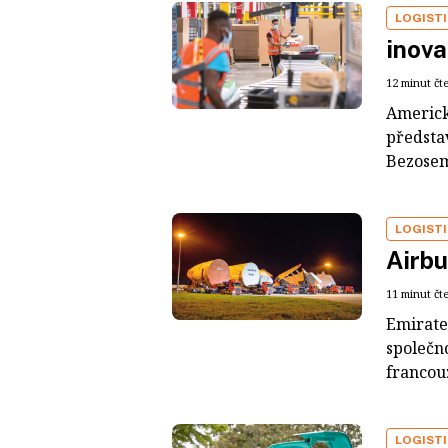
LOGIST
inov
12 minut čt
Americk
předsta
Bezosem
LOGIST
Airb
11 minut čt
Emirates
společno
francouz
LOGIST