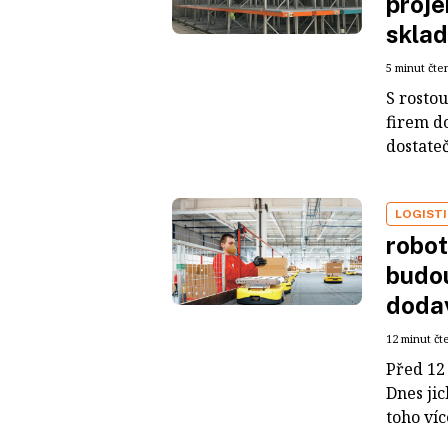
proje
sklad
5 minut čte
S rosto
firem do
dostateč
LOGIST
robot
budou
dodav
12 minut čt
Před 12 
Dnes jic
toho více