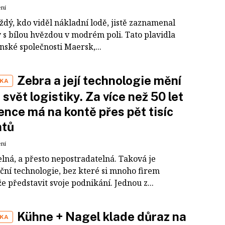
ení
ždý, kdo viděl nákladní lodě, jistě zaznamenal
y s bílou hvězdou v modrém poli. Tato plavidla
nské společnosti Maersk,...
Zebra a její technologie mění
IKA
 svět logistiky. Za více než 50 let
ence má na kontě přes pět tisíc
ntů
ení
lná, a přesto nepostradatelná. Taková je
ční technologie, bez které si mnoho firem
 představit svoje podnikání. Jednou z...
Kühne + Nagel klade důraz na
IKA