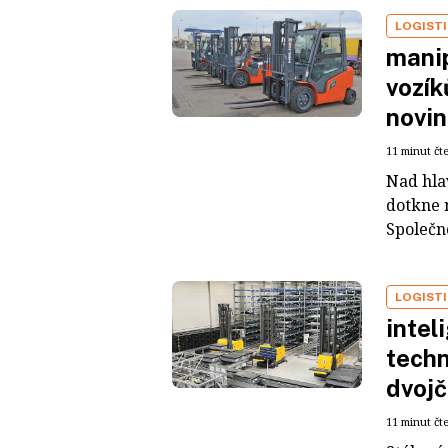
LOGIST
manip
vozík
novin
11 minut čt
Nad hlav
dotkne 
Společno
LOGIST
intel
techn
dvojč
11 minut čt