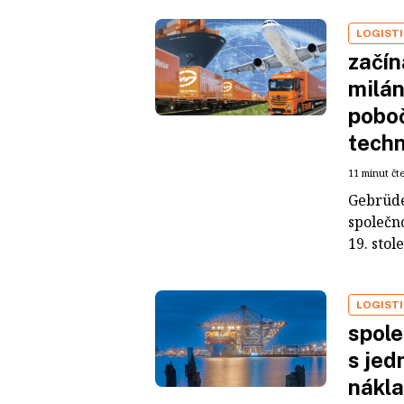
LOGIST
začín
milán
poboč
techn
11 minut čt
Gebrüder
společno
19. stole
LOGIST
spole
s jed
nákla