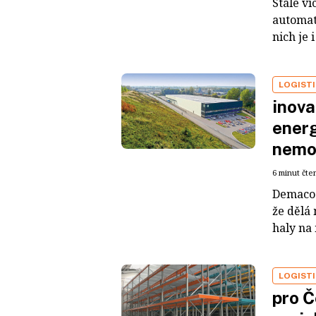
Stále ví
automati
nich je 
LOGIST
inova
energ
nemov
6 minut čte
Demaco 
že dělá
haly na 
LOGIST
pro Č