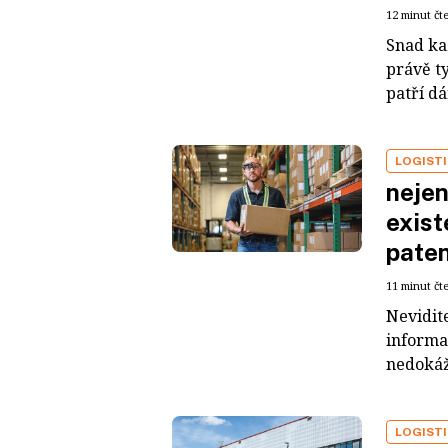
12 minut čt
Snad ka
právě t
patří dá
LOGIST
nejen
exist
pate
11 minut čt
Nevidite
informa
nedokáže
LOGIST