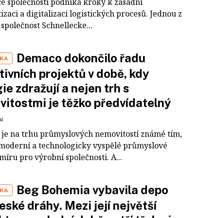
ce společností podniká kroky k zásadní
zaci a digitalizaci logistických procesů. Jednou z
i společnost Schnellecke...
Demaco dokončilo řadu
IKA
tivních projektů v době, kdy
ie zdražují a nejen trh s
itostmi je těžko předvídatelný
ní
je na trhu průmyslových nemovitostí známé tím,
 moderní a technologicky vyspělé průmyslové
míru pro výrobní společnosti. A...
Beg Bohemia vybavila depo
IKA
eské dráhy. Mezi její největší