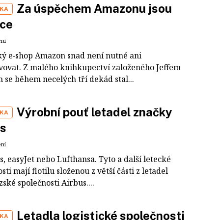
Za úspěchem Amazonu jsou
IKA
ace
ení
ý e‑shop Amazon snad není nutné ani
vovat. Z malého knihkupectví založeného Jeffem
 se během necelých tří dekád stal...
Výrobní pouť letadel značky
IKA
us
ení
, easyJet nebo Lufthansa. Tyto a další letecké
sti mají flotilu složenou z větší části z letadel
ské společnosti Airbus....
Letadla logistické společnosti
IKA