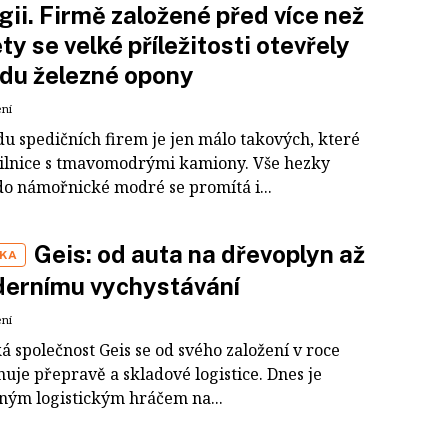
gii. Firmě založené před více než
ety se velké příležitosti otevřely
du železné opony
ení
du spedičních firem je jen málo takových, které
silnice s tmavomodrými kamiony. Vše hezky
do námořnické modré se promítá i...
Geis: od auta na dřevoplyn až
IKA
dernímu vychystávání
ení
 společnost Geis se od svého založení v roce
uje přepravě a skladové logistice. Dnes je
ým logistickým hráčem na...