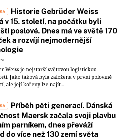
Historie Gebrüder Weiss
IKA
á v 15. století, na počátku byli
ští poslové. Dnes má ve světě 170
ek a rozvíjí nejmodernější
ologie
ení
 Weiss je nejstarší světovou logistickou
stí. Jako taková byla založena v první polovině
tí, ale její kořeny lze najít...
Příběh pěti generací. Dánská
IKA
čnost Maersk začala svoji plavbu
ním parníkem, dnes převáží
d do více než 130 zemí světa