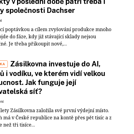
kty v poslední době patří třeba i
y společnosti Dachser
ní
ucí poptávkou a cílem zvyšování produkce mnoho
jde do fáze, kdy již stávající sklady nejsou
né. Je třeba přikoupit nové,...
Zásilkovna investuje do AI,
IKA
ů i vodíku, ve kterém vidí velkou
cnost. Jak funguje její
atelská síť?
ení
lety Zásilkovna založila své první výdejní místo.
h má v České republice na kontě přes pět tisíc a z
 než tři tisíce...