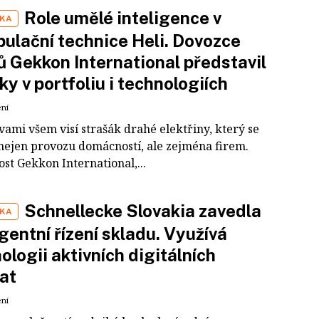
Role umělé inteligence v
IKA
ulační technice Heli. Dovozce
ů Gekkon International představil
ky v portfoliu i technologiích
ení
ami všem visí strašák drahé elektřiny, který se
nejen provozu domácností, ale zejména firem.
st Gekkon International,...
Schnellecke Slovakia zavedla
IKA
igentní řízení skladu. Využívá
ologii aktivních digitálních
at
ení