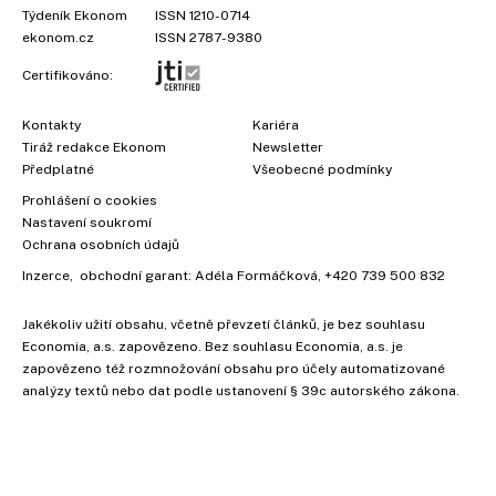
Týdeník Ekonom
ISSN 1210-0714
ekonom.cz
ISSN 2787-9380
Certifikováno:
Kontakty
Kariéra
Tiráž redakce Ekonom
Newsletter
Předplatné
Všeobecné podmínky
Prohlášení o cookies
Nastavení soukromí
Ochrana osobních údajů
Inzerce
, obchodní garant:
Adéla Formáčková
,
+420 739 500 832
Jakékoliv užití obsahu, včetně převzetí článků, je bez souhlasu
Economia, a.s. zapovězeno. Bez souhlasu Economia, a.s. je
zapovězeno též rozmnožování obsahu pro účely automatizované
analýzy textů nebo dat podle ustanovení § 39c autorského zákona.