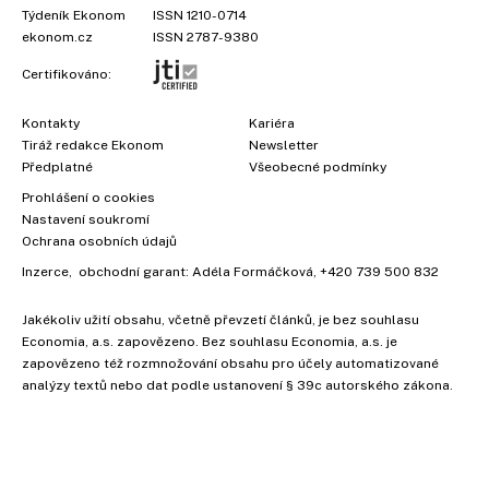
Týdeník Ekonom
ISSN 1210-0714
ekonom.cz
ISSN 2787-9380
Certifikováno:
Kontakty
Kariéra
Tiráž redakce Ekonom
Newsletter
Předplatné
Všeobecné podmínky
Prohlášení o cookies
Nastavení soukromí
Ochrana osobních údajů
Inzerce
, obchodní garant:
Adéla Formáčková
,
+420 739 500 832
Jakékoliv užití obsahu, včetně převzetí článků, je bez souhlasu
Economia, a.s. zapovězeno. Bez souhlasu Economia, a.s. je
zapovězeno též rozmnožování obsahu pro účely automatizované
analýzy textů nebo dat podle ustanovení § 39c autorského zákona.