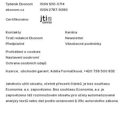
Týdeník Ekonom
ISSN 1210-0714
ekonom.cz
ISSN 2787-9380
Certifikováno:
Kontakty
Kariéra
Tiráž redakce Ekonom
Newsletter
Předplatné
Všeobecné podmínky
Prohlášení o cookies
Nastavení soukromí
Ochrana osobních údajů
Inzerce
, obchodní garant:
Adéla Formáčková
,
+420 739 500 832
Jakékoliv užití obsahu, včetně převzetí článků, je bez souhlasu
Economia, a.s. zapovězeno. Bez souhlasu Economia, a.s. je
zapovězeno též rozmnožování obsahu pro účely automatizované
analýzy textů nebo dat podle ustanovení § 39c autorského zákona.