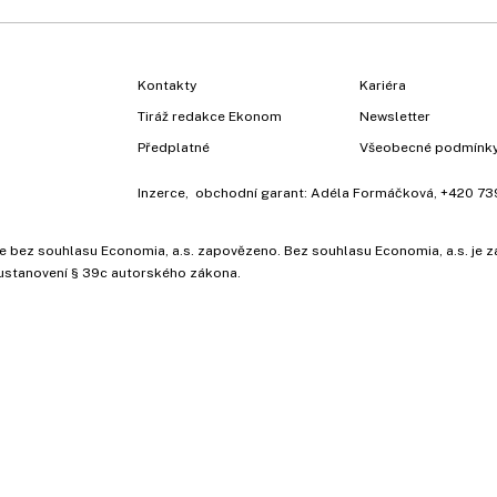
Kontakty
Kariéra
Tiráž redakce Ekonom
Newsletter
Předplatné
Všeobecné podmínk
Inzerce
, obchodní garant:
Adéla Formáčková
,
+420 73
ů, je bez souhlasu Economia, a.s. zapovězeno. Bez souhlasu Economia, a.s. j
ustanovení § 39c autorského zákona.