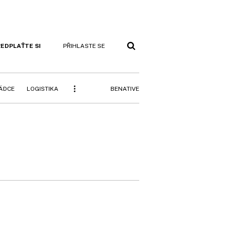
EDPLAŤTE SI
PŘIHLASTE SE
BENATIVE
RÁDCE
LOGISTIKA