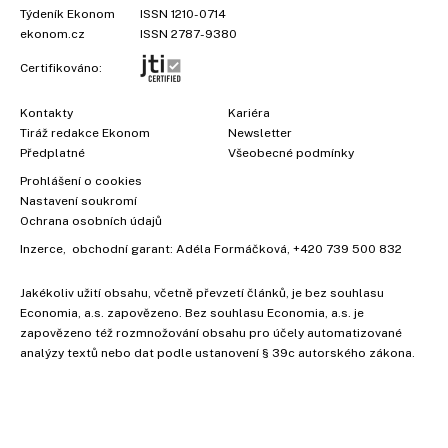
Týdeník Ekonom
ISSN 1210-0714
ekonom.cz
ISSN 2787-9380
Certifikováno:
Kontakty
Kariéra
Tiráž redakce Ekonom
Newsletter
Předplatné
Všeobecné podmínky
Prohlášení o cookies
Nastavení soukromí
Ochrana osobních údajů
Inzerce
, obchodní garant:
Adéla Formáčková
,
+420 739 500 832
Jakékoliv užití obsahu, včetně převzetí článků, je bez souhlasu
Economia, a.s. zapovězeno. Bez souhlasu Economia, a.s. je
zapovězeno též rozmnožování obsahu pro účely automatizované
analýzy textů nebo dat podle ustanovení § 39c autorského zákona.