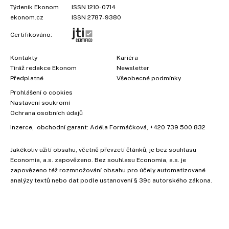
Týdeník Ekonom
ISSN 1210-0714
ekonom.cz
ISSN 2787-9380
Certifikováno:
Kontakty
Kariéra
Tiráž redakce Ekonom
Newsletter
Předplatné
Všeobecné podmínky
Prohlášení o cookies
Nastavení soukromí
Ochrana osobních údajů
Inzerce
, obchodní garant:
Adéla Formáčková
,
+420 739 500 832
Jakékoliv užití obsahu, včetně převzetí článků, je bez souhlasu
Economia, a.s. zapovězeno. Bez souhlasu Economia, a.s. je
zapovězeno též rozmnožování obsahu pro účely automatizované
analýzy textů nebo dat podle ustanovení § 39c autorského zákona.