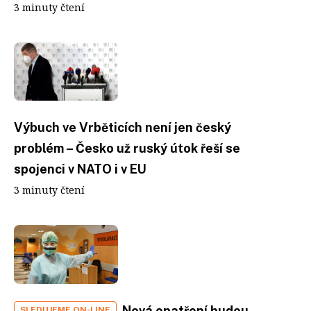
3 minuty čtení
Výbuch ve Vrběticích není jen český
problém – Česko už ruský útok řeší se
spojenci v NATO i v EU
3 minuty čtení
Nová opatření budou
SLEDUJEME ON-LINE