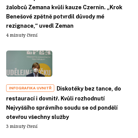
žalobců Zemana kvůli kauze Czernin. „Krok
Benešové zpětně potvrdil důvody mé
rezignace,“ uvedl Zeman
4 minuty čtení
Diskotéky bez tance, do
INFOGRAFIKA UVNITŘ
restaurací i dovnitř. Kvůli rozhodnutí
Nejvyššího správního soudu se od pondělí
otevřou všechny služby
3 minuty čtení