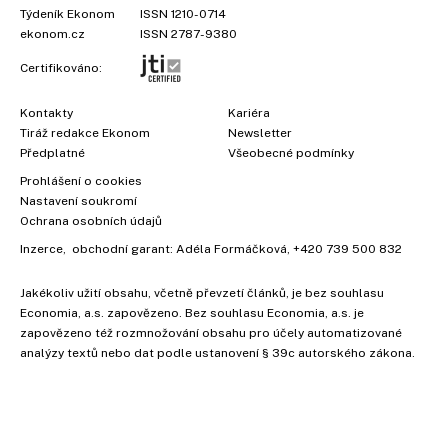
Týdeník Ekonom
ISSN 1210-0714
ekonom.cz
ISSN 2787-9380
Certifikováno:
Kontakty
Kariéra
Tiráž redakce Ekonom
Newsletter
Předplatné
Všeobecné podmínky
Prohlášení o cookies
Nastavení soukromí
Ochrana osobních údajů
Inzerce
, obchodní garant:
Adéla Formáčková
,
+420 739 500 832
Jakékoliv užití obsahu, včetně převzetí článků, je bez souhlasu
Economia, a.s. zapovězeno. Bez souhlasu Economia, a.s. je
zapovězeno též rozmnožování obsahu pro účely automatizované
analýzy textů nebo dat podle ustanovení § 39c autorského zákona.