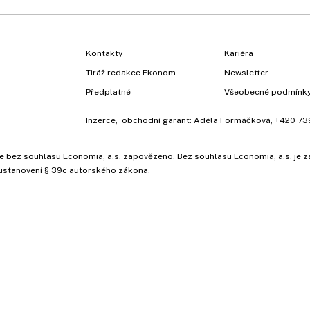
Kontakty
Kariéra
Tiráž redakce Ekonom
Newsletter
Předplatné
Všeobecné podmínk
Inzerce
, obchodní garant:
Adéla Formáčková
,
+420 73
ů, je bez souhlasu Economia, a.s. zapovězeno. Bez souhlasu Economia, a.s. j
ustanovení § 39c autorského zákona.