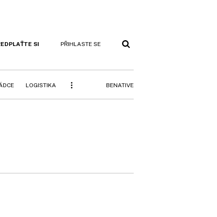
EDPLAŤTE SI
PŘIHLASTE SE
BENATIVE
RÁDCE
LOGISTIKA