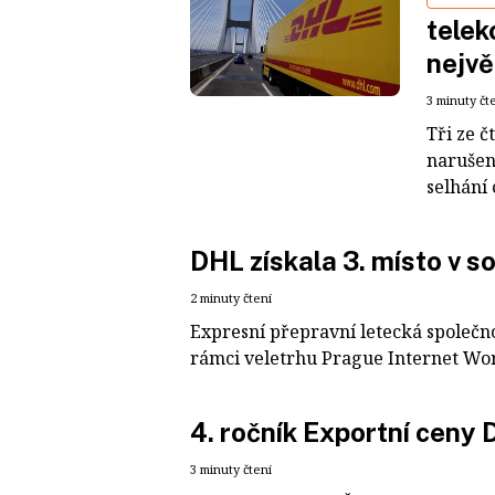
telek
nejvě
3 minuty čt
Tři ze 
narušen
selhání 
DHL získala 3. místo v s
2 minuty čtení
Expresní přepravní letecká společno
rámci veletrhu Prague Internet Worl
4. ročník Exportní ceny
3 minuty čtení