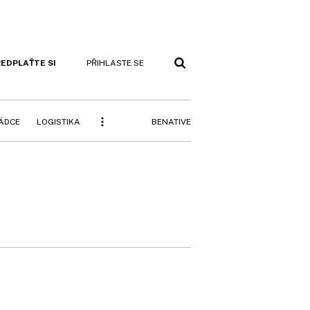
EDPLAŤTE SI
PŘIHLASTE SE
BENATIVE
RÁDCE
LOGISTIKA