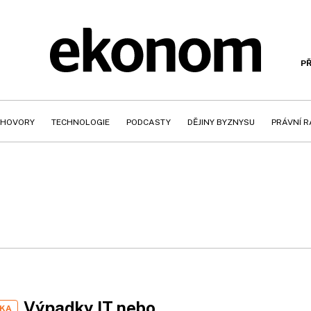
PŘ
HOVORY
TECHNOLOGIE
PODCASTY
DĚJINY BYZNYSU
PRÁVNÍ 
Výpadky IT nebo
IKA