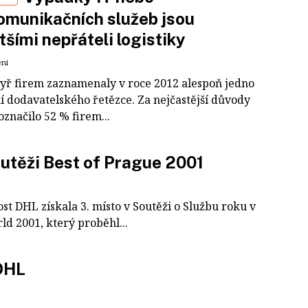
omunikačních služeb jsou
tšími nepřáteli logistiky
ení
čtyř firem zaznamenaly v roce 2012 alespoň jedno
í dodavatelského řetězce. Za nejčastější důvody
označilo 52 % firem...
outěži Best of Prague 2001
st DHL získala 3. místo v Soutěži o Službu roku v
d 2001, který proběhl...
 DHL