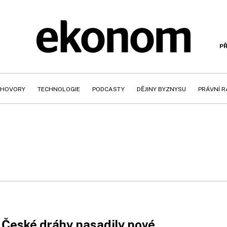
PŘ
HOVORY
TECHNOLOGIE
PODCASTY
DĚJINY BYZNYSU
PRÁVNÍ 
České dráhy nasadily nové