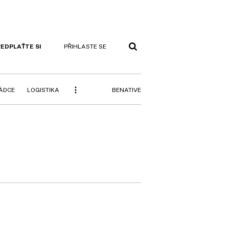
EDPLAŤTE SI
PŘIHLASTE SE
BENATIVE
RÁDCE
LOGISTIKA