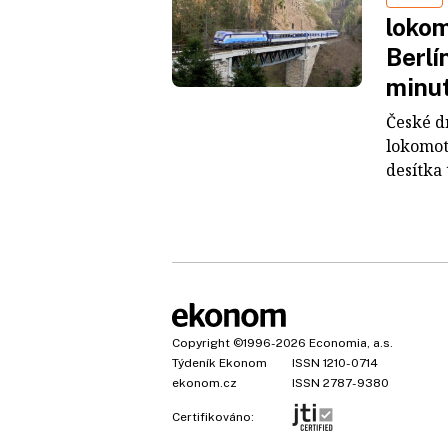
lokom
Berlí
minu
České d
lokomot
desítka 
Copyright
©1996-2026
Economia, a.s.
Týdeník Ekonom
ISSN 1210-0714
ekonom.cz
ISSN 2787-9380
Certifikováno: