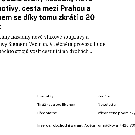
otivy, cesta mezi Prahou a
nem se díky tomu zkrátí o 20
t
ráhy nasadily nové vlakové soupravy a
ivy Siemens Vectron. V běžném provozu bude
těchto strojů vozit cestující na drahách...
Kontakty
Kariéra
Tiráž redakce Ekonom
Newsletter
Předplatné
Všeobecné podmínk
Inzerce
, obchodní garant:
Adéla Formáčková
,
+420 73