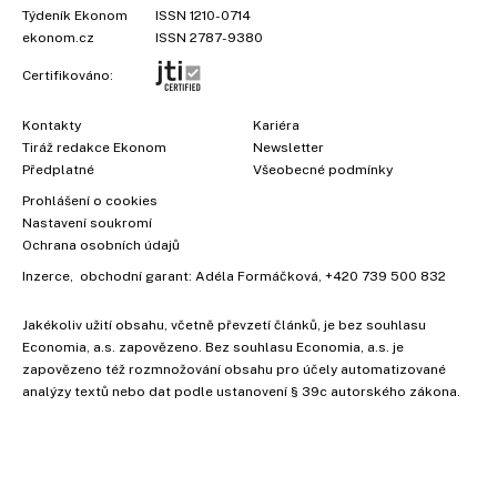
Týdeník Ekonom
ISSN 1210-0714
ekonom.cz
ISSN 2787-9380
Certifikováno:
Kontakty
Kariéra
Tiráž redakce Ekonom
Newsletter
Předplatné
Všeobecné podmínky
Prohlášení o cookies
Nastavení soukromí
Ochrana osobních údajů
Inzerce
, obchodní garant:
Adéla Formáčková
,
+420 739 500 832
Jakékoliv užití obsahu, včetně převzetí článků, je bez souhlasu
Economia, a.s. zapovězeno. Bez souhlasu Economia, a.s. je
zapovězeno též rozmnožování obsahu pro účely automatizované
analýzy textů nebo dat podle ustanovení § 39c autorského zákona.