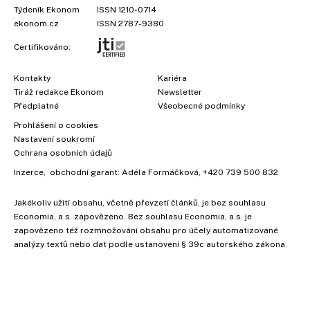
Týdeník Ekonom
ISSN 1210-0714
ekonom.cz
ISSN 2787-9380
Certifikováno:
Kontakty
Kariéra
Tiráž redakce Ekonom
Newsletter
Předplatné
Všeobecné podmínky
Prohlášení o cookies
Nastavení soukromí
Ochrana osobních údajů
Inzerce
, obchodní garant:
Adéla Formáčková
,
+420 739 500 832
Jakékoliv užití obsahu, včetně převzetí článků, je bez souhlasu
Economia, a.s. zapovězeno. Bez souhlasu Economia, a.s. je
zapovězeno též rozmnožování obsahu pro účely automatizované
analýzy textů nebo dat podle ustanovení § 39c autorského zákona.