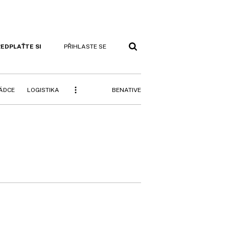
EDPLAŤTE SI
PŘIHLASTE SE
BENATIVE
RÁDCE
LOGISTIKA