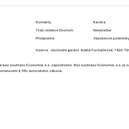
Kontakty
Kariéra
Tiráž redakce Ekonom
Newsletter
Předplatné
Všeobecné podmínk
Inzerce
, obchodní garant:
Adéla Formáčková
,
+420 73
ů, je bez souhlasu Economia, a.s. zapovězeno. Bez souhlasu Economia, a.s. j
ustanovení § 39c autorského zákona.