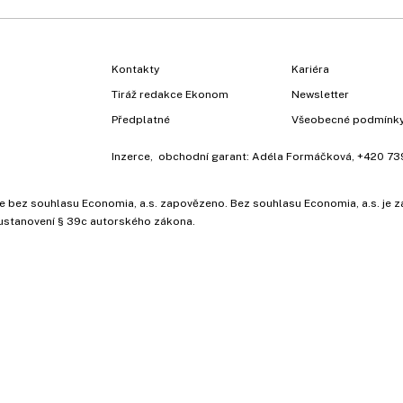
Kontakty
Kariéra
Tiráž redakce Ekonom
Newsletter
Předplatné
Všeobecné podmínk
Inzerce
, obchodní garant:
Adéla Formáčková
,
+420 73
ů, je bez souhlasu Economia, a.s. zapovězeno. Bez souhlasu Economia, a.s. j
ustanovení § 39c autorského zákona.