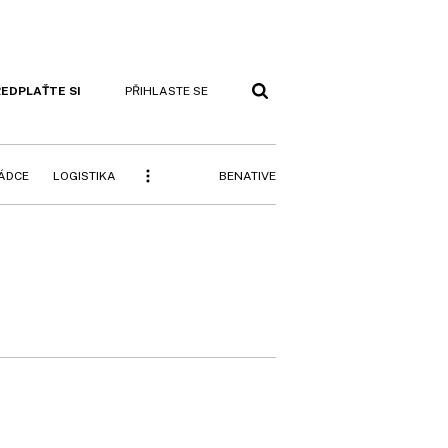
EDPLAŤTE SI
PŘIHLASTE SE
BENATIVE
RÁDCE
LOGISTIKA