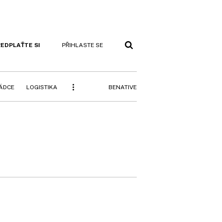
EDPLAŤTE SI
PŘIHLASTE SE
BENATIVE
RÁDCE
LOGISTIKA