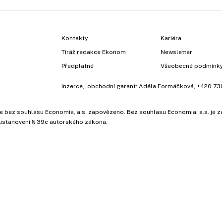
Kontakty
Kariéra
Tiráž redakce Ekonom
Newsletter
Předplatné
Všeobecné podmínk
Inzerce
, obchodní garant:
Adéla Formáčková
,
+420 73
ů, je bez souhlasu Economia, a.s. zapovězeno. Bez souhlasu Economia, a.s. j
ustanovení § 39c autorského zákona.