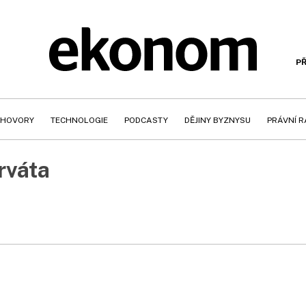
PŘ
HOVORY
TECHNOLOGIE
PODCASTY
DĚJINY BYZNYSU
PRÁVNÍ 
rváta