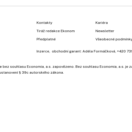
Kontakty
Kariéra
Tiráž redakce Ekonom
Newsletter
Předplatné
Všeobecné podmínk
Inzerce
, obchodní garant:
Adéla Formáčková
,
+420 73
ů, je bez souhlasu Economia, a.s. zapovězeno. Bez souhlasu Economia, a.s. j
ustanovení § 39c autorského zákona.