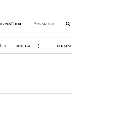
EDPLAŤTE SI
PŘIHLASTE SE
BENATIVE
RÁDCE
LOGISTIKA