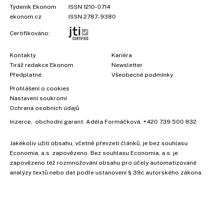
Týdeník Ekonom
ISSN 1210-0714
ekonom.cz
ISSN 2787-9380
Certifikováno:
Kontakty
Kariéra
Tiráž redakce Ekonom
Newsletter
Předplatné
Všeobecné podmínky
Prohlášení o cookies
Nastavení soukromí
Ochrana osobních údajů
Inzerce
, obchodní garant:
Adéla Formáčková
,
+420 739 500 832
Jakékoliv užití obsahu, včetně převzetí článků, je bez souhlasu
Economia, a.s. zapovězeno. Bez souhlasu Economia, a.s. je
zapovězeno též rozmnožování obsahu pro účely automatizované
analýzy textů nebo dat podle ustanovení § 39c autorského zákona.